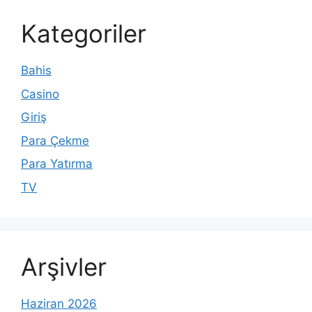
Kategoriler
Bahis
Casino
Giriş
Para Çekme
Para Yatırma
TV
Arşivler
Haziran 2026