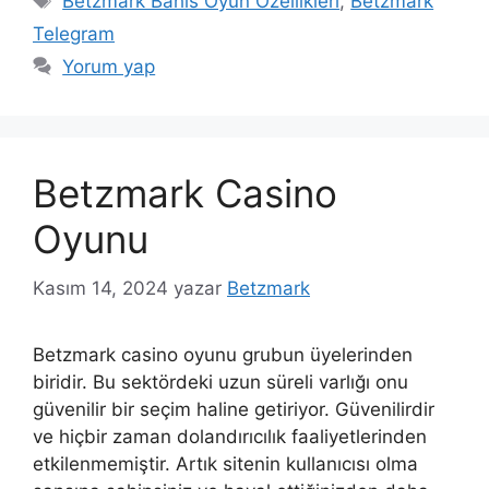
Betzmark Bahis Oyun Özellikleri
,
Betzmark
Telegram
Yorum yap
Betzmark Casino
Oyunu
Kasım 14, 2024
yazar
Betzmark
Betzmark casino oyunu grubun üyelerinden
biridir. Bu sektördeki uzun süreli varlığı onu
güvenilir bir seçim haline getiriyor. Güvenilirdir
ve hiçbir zaman dolandırıcılık faaliyetlerinden
etkilenmemiştir. Artık sitenin kullanıcısı olma