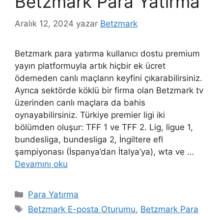
Betzmark Para Yatırma
Aralık 12, 2024
yazar
Betzmark
Betzmark para yatırma kullanıcı dostu premium
yayın platformuyla artık hiçbir ek ücret
ödemeden canlı maçların keyfini çıkarabilirsiniz.
Ayrıca sektörde köklü bir firma olan Betzmark tv
üzerinden canlı maçlara da bahis
oynayabilirsiniz. Türkiye premier ligi iki
bölümden oluşur: TFF 1 ve TFF 2. Lig, ligue 1,
bundesliga, bundesliga 2, İngiltere efl
şampiyonası (İspanya’dan İtalya’ya), wta ve …
Devamını oku
Kategoriler
Para Yatırma
Etiketler
Betzmark E-posta Oturumu
,
Betzmark Para