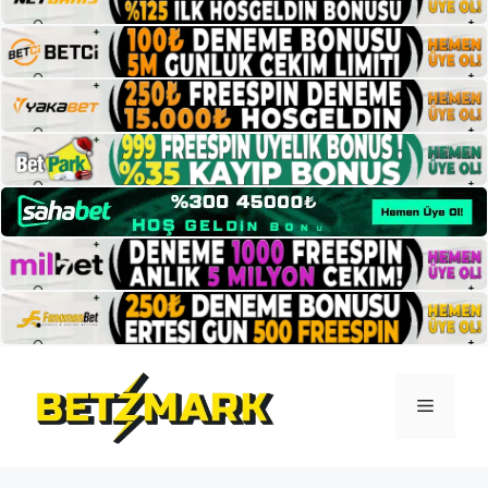
İçeriğe
atla
Menü