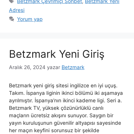
Etiketler
Betzmark Çevrimiçi Sohbet
,
Betzmark Yeni
Adresi
Yorum yap
Betzmark Yeni Giriş
Aralık 26, 2024
yazar
Betzmark
Betzmark yeni giriş sitesi ingilizce en iyi uçuş.
Takım. İspanya liginin ikinci bölümü iki aşamaya
ayrılmıştır. İspanya’nın ikinci kademe ligi. Seri a.
Betzmark TV, yüksek çözünürlüklü canlı
maçların ücretsiz akışını sunuyor. Saygın bir
yayın kuruluşunun güvenilir altyapısı sayesinde
her maçın keyfini sorunsuz bir şekilde