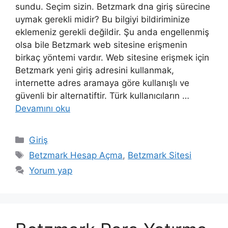
sundu. Seçim sizin. Betzmark dna giriş sürecine
uymak gerekli midir? Bu bilgiyi bildiriminize
eklemeniz gerekli değildir. Şu anda engellenmiş
olsa bile Betzmark web sitesine erişmenin
birkaç yöntemi vardır. Web sitesine erişmek için
Betzmark yeni giriş adresini kullanmak,
internette adres aramaya göre kullanışlı ve
güvenli bir alternatiftir. Türk kullanıcıların …
Devamını oku
Kategoriler
Giriş
Etiketler
Betzmark Hesap Açma
,
Betzmark Sitesi
Yorum yap