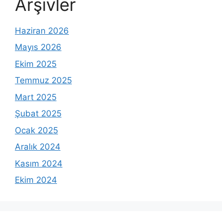
Arşivler
Haziran 2026
Mayıs 2026
Ekim 2025
Temmuz 2025
Mart 2025
Şubat 2025
Ocak 2025
Aralık 2024
Kasım 2024
Ekim 2024