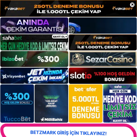
×
BETZMARK GİRİŞ İÇİN TIKLAYINIZ!