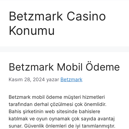
Betzmark Casino
Konumu
Betzmark Mobil Ödeme
Kasım 28, 2024
yazar
Betzmark
Betzmark mobil ödeme müşteri hizmetleri
tarafından derhal çözülmesi çok önemlidir.
Bahis şirketinin web sitesinde bahislere
katılmak ve oyun oynamak çok sayıda avantaj
sunar. Güvenlik önlemleri de iyi tanımlanmıştır.