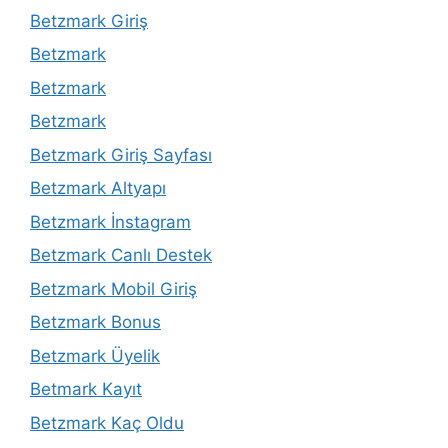
Betzmark Giriş
Betzmark
Betzmark
Betzmark
Betzmark Giriş Sayfası
Betzmark Altyapı
Betzmark İnstagram
Betzmark Canlı Destek
Betzmark Mobil Giriş
Betzmark Bonus
Betzmark Üyelik
Betmark Kayıt
Betzmark Kaç Oldu