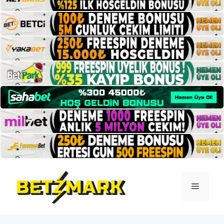
İçeriğe
atla
Menü