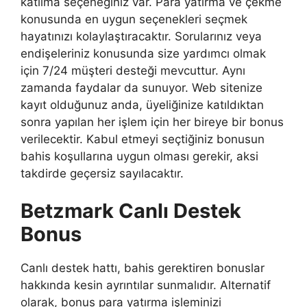
katılma seçeneğiniz var. Para yatırma ve çekme
konusunda en uygun seçenekleri seçmek
hayatınızı kolaylaştıracaktır. Sorularınız veya
endişeleriniz konusunda size yardımcı olmak
için 7/24 müşteri desteği mevcuttur. Aynı
zamanda faydalar da sunuyor. Web sitenize
kayıt olduğunuz anda, üyeliğinize katıldıktan
sonra yapılan her işlem için her bireye bir bonus
verilecektir. Kabul etmeyi seçtiğiniz bonusun
bahis koşullarına uygun olması gerekir, aksi
takdirde geçersiz sayılacaktır.
Betzmark Canlı Destek
Bonus
Canlı destek hattı, bahis gerektiren bonuslar
hakkında kesin ayrıntılar sunmalıdır. Alternatif
olarak, bonus para yatırma işleminizi