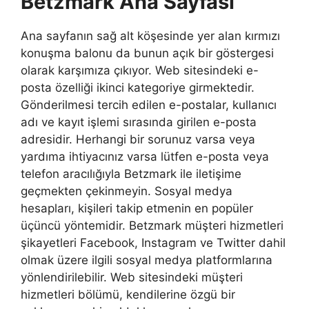
Betzmark Ana Sayfası
Ana sayfanın sağ alt köşesinde yer alan kırmızı
konuşma balonu da bunun açık bir göstergesi
olarak karşımıza çıkıyor. Web sitesindeki e-
posta özelliği ikinci kategoriye girmektedir.
Gönderilmesi tercih edilen e-postalar, kullanıcı
adı ve kayıt işlemi sırasında girilen e-posta
adresidir. Herhangi bir sorunuz varsa veya
yardıma ihtiyacınız varsa lütfen e-posta veya
telefon aracılığıyla Betzmark ile iletişime
geçmekten çekinmeyin. Sosyal medya
hesapları, kişileri takip etmenin en popüler
üçüncü yöntemidir. Betzmark müşteri hizmetleri
şikayetleri Facebook, Instagram ve Twitter dahil
olmak üzere ilgili sosyal medya platformlarına
yönlendirilebilir. Web sitesindeki müşteri
hizmetleri bölümü, kendilerine özgü bir