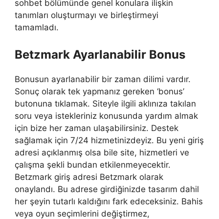
sohbet bölümünde genel konulara ilişkin
tanımları oluşturmayı ve birleştirmeyi
tamamladı.
Betzmark Ayarlanabilir Bonus
Bonusun ayarlanabilir bir zaman dilimi vardır.
Sonuç olarak tek yapmanız gereken ‘bonus’
butonuna tıklamak. Siteyle ilgili aklınıza takılan
soru veya istekleriniz konusunda yardım almak
için bize her zaman ulaşabilirsiniz. Destek
sağlamak için 7/24 hizmetinizdeyiz. Bu yeni giriş
adresi açıklanmış olsa bile site, hizmetleri ve
çalışma şekli bundan etkilenmeyecektir.
Betzmark giriş adresi Betzmark olarak
onaylandı. Bu adrese girdiğinizde tasarım dahil
her şeyin tutarlı kaldığını fark edeceksiniz. Bahis
veya oyun seçimlerini değiştirmez,