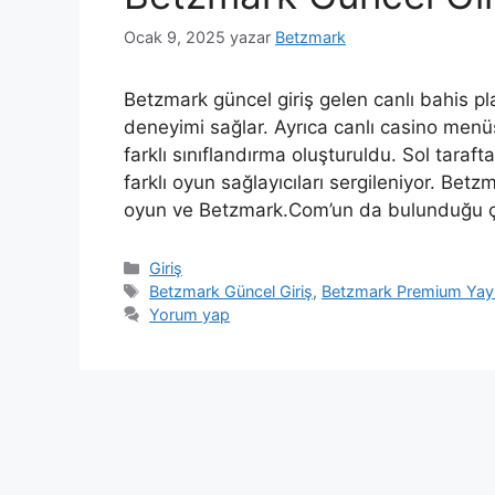
Ocak 9, 2025
yazar
Betzmark
Betzmark güncel giriş gelen canlı bahis p
deneyimi sağlar. Ayrıca canlı casino menüs
farklı sınıflandırma oluşturuldu. Sol tarafta
farklı oyun sağlayıcıları sergileniyor. Betz
oyun ve Betzmark.Com’un da bulunduğu ç
Kategoriler
Giriş
Etiketler
Betzmark Güncel Giriş
,
Betzmark Premium Yay
Yorum yap