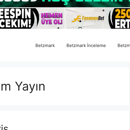
Betzmark
Betzmark İnceleme
Betzm
um Yayın
iş