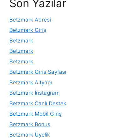
Son Yazılar
Betzmark Adresi
Betzmark Giriş
Betzmark
Betzmark
Betzmark
Betzmark Giriş Sayfası
Betzmark Altyapı
Betzmark İnstagram
Betzmark Canlı Destek
Betzmark Mobil Giriş
Betzmark Bonus
Betzmark Üyelik